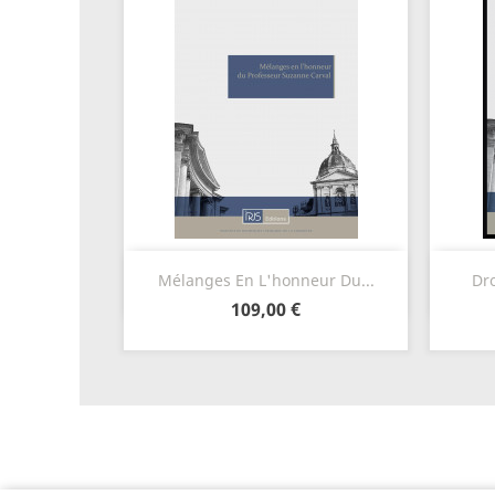
Aperçu rapide

Mélanges En L'honneur Du...
Dro
109,00 €