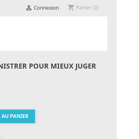
shopping_cart

Panier
(0)
Connexion
INISTRER POUR MIEUX JUGER

 AU PANIER