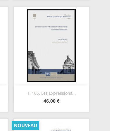
Aperçu rapide

T. 105. Les Expressions...
46,00 €
NOUVEAU