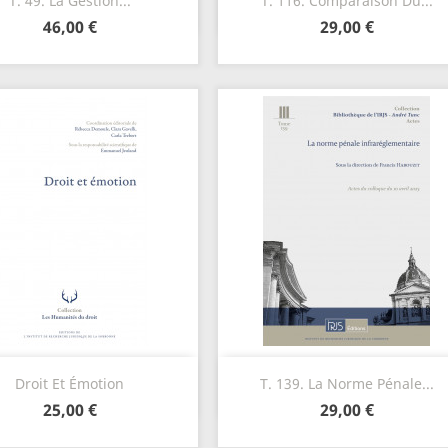
T. 49. La Gestion...
T. 116. Comparaison Du...
46,00 €
29,00 €
Aperçu rapide
Aperçu rapide


Droit Et Émotion
T. 139. La Norme Pénale...
25,00 €
29,00 €