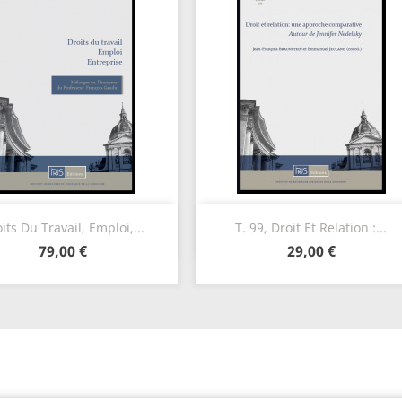
Aperçu rapide
Aperçu rapide


its Du Travail, Emploi,...
T. 99, Droit Et Relation :...
79,00 €
29,00 €