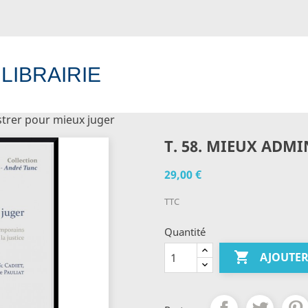
 LIBRAIRIE
strer pour mieux juger
er
(0)
T. 58. MIEUX ADM
29,00 €
TTC
Quantité

AJOUTER