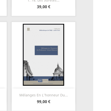
T. 78. Les Sûretés...
39,00 €
Aperçu rapide

Mélanges En L'honneur Du...
99,00 €