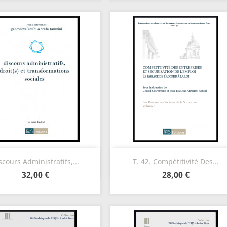
Aperçu rapide
Aperçu rapide


scours Administratifs,...
T. 42. Compétitivité Des...
32,00 €
28,00 €