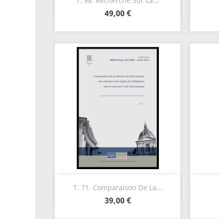
T. 98. Recherche Sur La...
49,00 €
Aperçu rapide

T. 71. Comparaison De La...
39,00 €