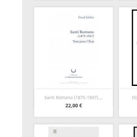
Aperçu rapide

Santi Romano (1875-1947)....
Di
22,00 €