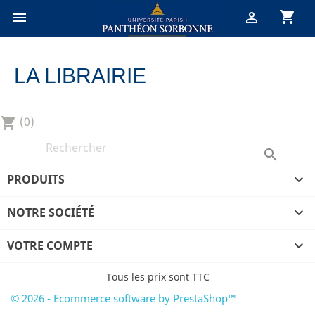
shopping_cart


LA LIBRAIRIE
(0)
shopping_cart

PRODUITS

NOTRE SOCIÉTÉ

VOTRE COMPTE

Tous les prix sont TTC
© 2026 - Ecommerce software by PrestaShop™