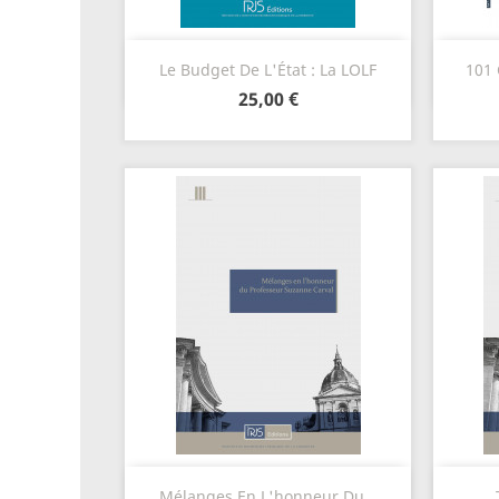
Aperçu rapide

Le Budget De L'État : La LOLF
101 
25,00 €
Aperçu rapide

Mélanges En L'honneur Du...