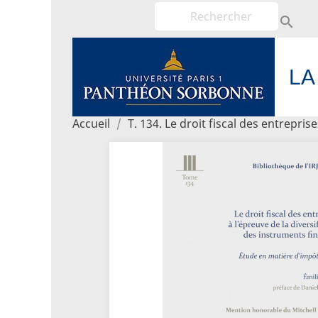

LA
Accueil
T. 134. Le droit fiscal des entrepris
Pani
shopping_cart