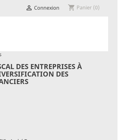
shopping_cart

Panier
(0)
Connexion
s
ISCAL DES ENTREPRISES À

IVERSIFICATION DES
ANCIERS