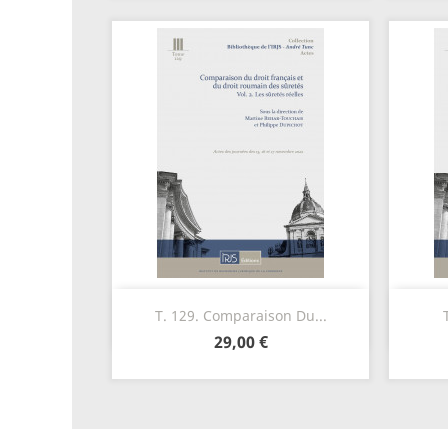
Aperçu rapide

T. 129. Comparaison Du...
29,00 €