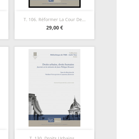
Aperçu rapide

T. 106. Réformer La Cour De...
29,00 €
Aperçu rapide

T. 130. Droits Urbains,...