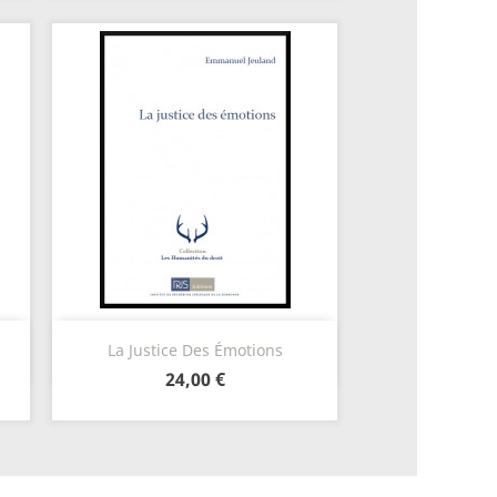
Aperçu rapide

La Justice Des Émotions
24,00 €