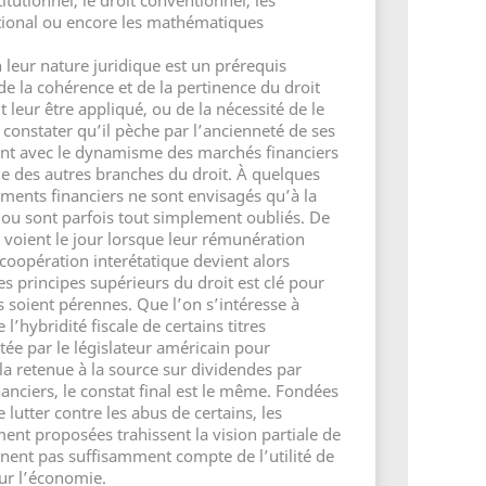
itutionnel, le droit conventionnel, les
ational ou encore les mathématiques
 leur nature juridique est un prérequis
e la cohérence et de la pertinence du droit
it leur être appliqué, ou de la nécessité de le
e constater qu’il pèche par l’ancienneté de ses
ant avec le dynamisme des marchés financiers
le des autres branches du droit. À quelques
uments financiers ne sont envisagés qu’à la
, ou sont parfois tout simplement oubliés. De
voient le jour lorsque leur rémunération
a coopération interétatique devient alors
des principes supérieurs du droit est clé pour
s soient pérennes. Que l’on s’intéresse à
e l’hybridité fiscale de certains titres
ptée par le législateur américain pour
la retenue à la source sur dividendes par
inanciers, le constat final est le même. Fondées
 lutter contre les abus de certains, les
ent proposées trahissent la vision partiale de
nnent pas suffisamment compte de l’utilité de
our l’économie.