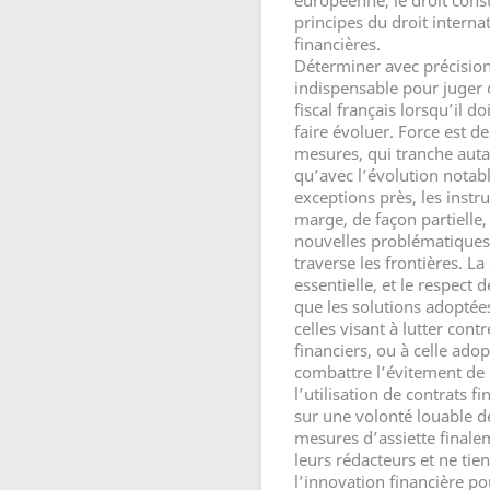
européenne, le droit const
principes du droit intern
financières.
Déterminer avec précision
indispensable pour juger d
fiscal français lorsqu’il do
faire évoluer. Force est d
mesures, qui tranche aut
qu’avec l’évolution notab
exceptions près, les instr
marge, de façon partielle
nouvelles problématiques 
traverse les frontières. L
essentielle, et le respect 
que les solutions adoptée
celles visant à lutter contr
financiers, ou à celle ado
combattre l’évitement de 
l’utilisation de contrats f
sur une volonté louable de
mesures d’assiette finalem
leurs rédacteurs et ne tie
l’innovation financière p