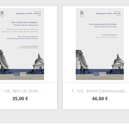
Aperçu rapide
Aperçu rapide


T. 136. Vers Un Droit...
T. 122 - Entre Communauté...
35,00 €
46,00 €