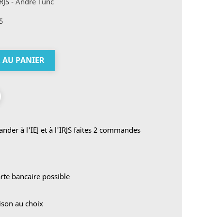
IRJS - André Tunc
5
 AU PANIER
der à l'IEJ et à l'IRJS faites 2 commandes
rte bancaire possible
aison au choix