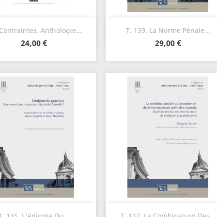
Aperçu rapide
Aperçu rapide


Contraintes. Anthologie...
T. 139. La Norme Pénale...
24,00 €
29,00 €
Aperçu rapide
Aperçu rapide


T. 135. L'énigme Du...
T. 137. La Combinaison Des...