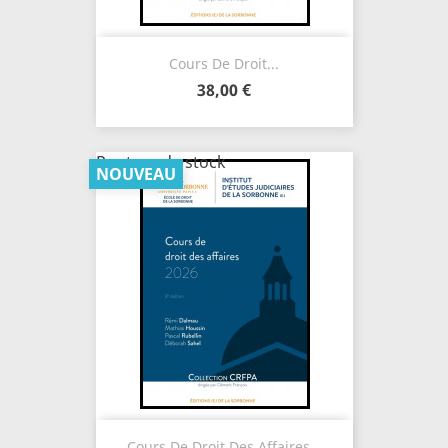
Cours De Droit...
38,00 €
Rupture de stock
NOUVEAU
Cours De Droit Des Affaires...