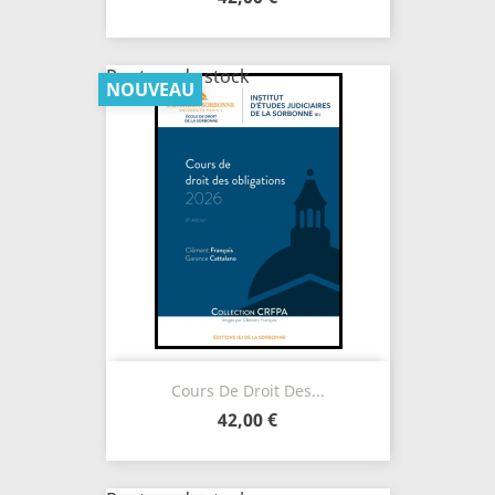
Rupture de stock
NOUVEAU
Cours De Droit Des...
42,00 €