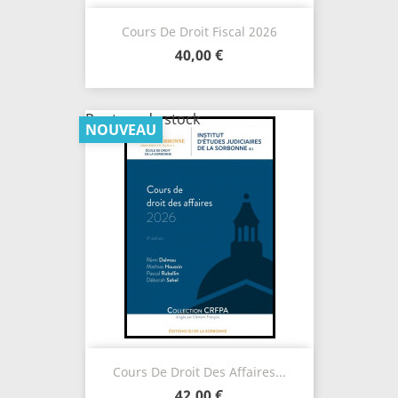
Cours De Droit Fiscal 2026
40,00 €
Rupture de stock
NOUVEAU
Cours De Droit Des Affaires...
42,00 €