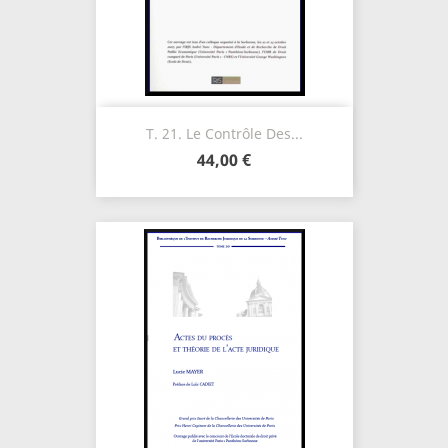
T. 21. Le Contrôle Des...
44,00 €