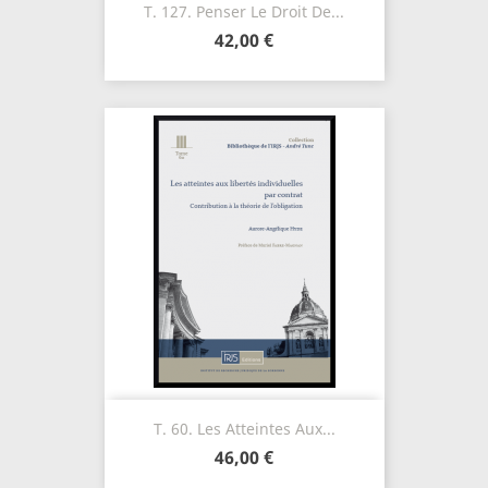
T. 127. Penser Le Droit De...
42,00 €
T. 60. Les Atteintes Aux...
46,00 €