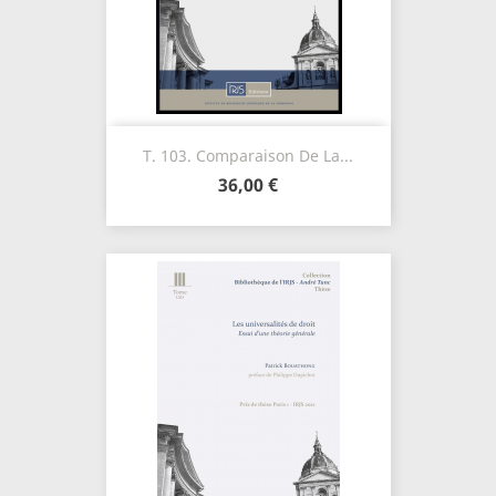
T. 103. Comparaison De La...
36,00 €