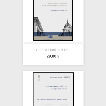
T. 88. A Quoi Sert Le...
29,00 €