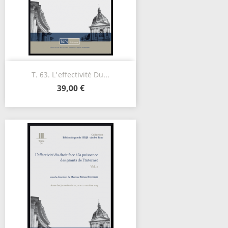
T. 63. L'effectivité Du...
39,00 €