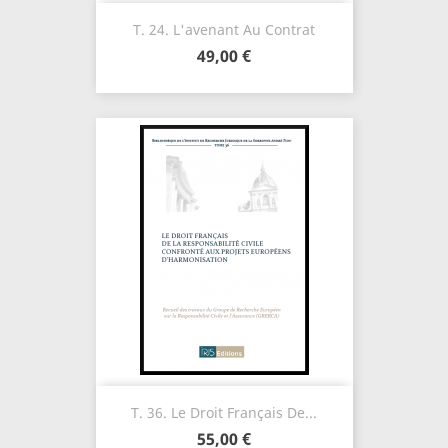
T. 24. L'avenant Au Contrat
49,00 €
T. 36. Le Droit Français De...
55,00 €