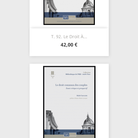
T. 92. Le Droit À...
42,00 €