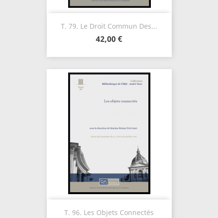
T. 79. Le Droit Commun Des...
42,00 €
T. 96. Les Objets Connectés