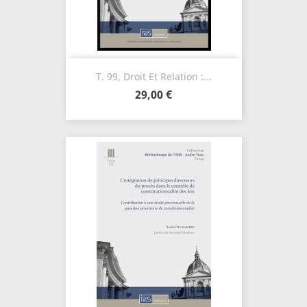
T. 99, Droit Et Relation :...
29,00 €