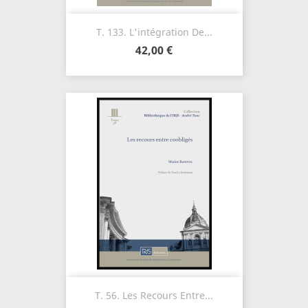
T. 133. L'intégration De...
42,00 €
T. 56. Les Recours Entre...